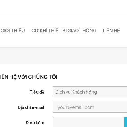
GIỚI THIỆU
CƠ KHÍ THIẾT BỊ GIAO THÔNG
LIÊN HỆ
LIÊN HỆ VỚI CHÚNG TÔI
Tiêu đề
Địa chỉ e-mail
Đính kèm