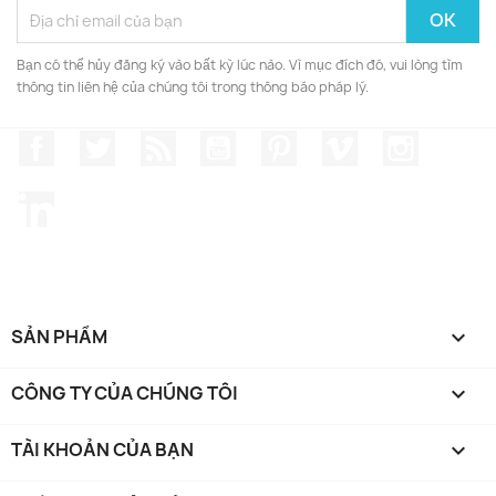
Bạn có thể hủy đăng ký vào bất kỳ lúc nào. Vì mục đích đó, vui lòng tìm
thông tin liên hệ của chúng tôi trong thông báo pháp lý.
Facebook
Twitter
Rss
YouTube
Pinterest
Vimeo
Instagr
LinkedIn
SẢN PHẨM

CÔNG TY CỦA CHÚNG TÔI

TÀI KHOẢN CỦA BẠN
