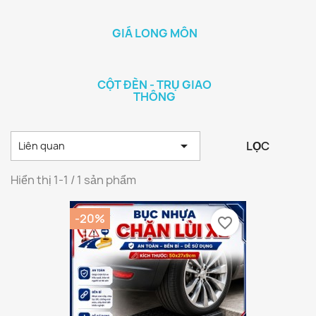
GIÁ LONG MÔN
CỘT ĐÈN - TRỤ GIAO
THÔNG

LỌC
Liên quan
Hiển thị 1-1 / 1 sản phẩm
-20%
favorite_border