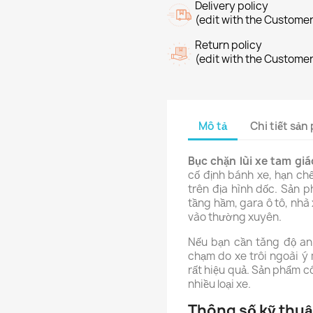
Delivery policy
(edit with the Custome
Return policy
(edit with the Custome
Mô tả
Chi tiết sả
Bục chặn lùi xe tam gi
cố định bánh xe, hạn chế
trên địa hình dốc. Sản 
tầng hầm, gara ô tô, nhà
vào thường xuyên.
Nếu bạn cần tăng độ an 
chạm do xe trôi ngoài ý
rất hiệu quả. Sản phẩm c
nhiều loại xe.
Thông số kỹ thuậ