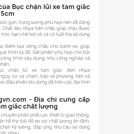
của Bục chặn lùi xe tam giác
*15cm
ước gọn, trọng lượng phù hợp nên dễ dàng
. Chất liệu nhựa bền chắc giúp chịu được
 trời, hạn chế nứt vỡ và có tuổi thọ sử dụng
tạo điểm tựa vững chắc cho bánh xe, giúp
quá trình lùi đỗ. Sản phẩm phù hợp cho bãi
 công trình xây dựng, khu công nghiệp và
nhân.
bục chặn lùi xe tam giác đen nhựa
nguy cơ va chạm, bảo vệ phương tiện và
i điều khiển khi dừng đỗ trên các địa hình
gvn.com - Địa chỉ cung cấp
tam giác chất lượng
chuyên phân phối các thiết bị giao thông,
iện hỗ trợ bãi đỗ xe với chất lượng ổn định.
chọn kỹ lưỡng, đáp ứng nhu cầu sử dụng
hác nhau.