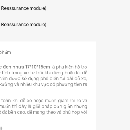
r Reassurance module)
r Reassurance module)
n phẩm
ác đen nhựa
17*10*15cm
là phụ kiện hỗ trợ
 tình trạng xe tự trôi khi dừng hoặc lùi đỗ
phẩm được sử dụng phổ biến tại bãi đỗ xe,
 xưởng và nhiều khu vực có phương tiện ra
toàn khi đỗ xe hoặc muốn giảm rủi ro va
 muốn thì đây là giải pháp đơn giản nhưng
ó độ bền cao, dễ mang theo và phù hợp với
t