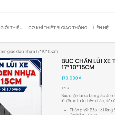
GIỚI THIỆU
CƠ KHÍ THIẾT BỊ GIAO THÔNG
LIÊN HỆ
 tam giác đen nhựa 17*10*15cm
BỤC CHẶN LÙI XE 
17*10*15CM
170.000 ₫
Thuế
Bục chặn lùi xe tam giác đen 
lùi đỗ an toàn, bền chắc, dễ s
Phân phối: Bảo Hộ Hồng