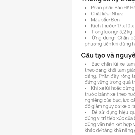
Phân phối: Bảo Hộ H
Chất liệu: Nhựa
Màu sắc: Đen
Kích thước: 17 x 10 x
Trọng lượng: 3,2 kg
Ứng dụng: Chặn bán
phương tiện khi dừng ho
Cấu tạo và nguyê
Bục chặn lùi xe ta
theo dạng khối tam giá
dàng. Phần đáy rộng t
đứng vững trong quá tr
Khi xe lùi hoặc dừng
trước bánh xe theo hướ
nghiêng của bục, lực cả
đó giảm nguy cơ xe bị 
Để sử dụng hiệu qu
đúng vị trí tiếp xúc củ
dùng vẫn nên kết hợp 
khác để tăng khả năng 