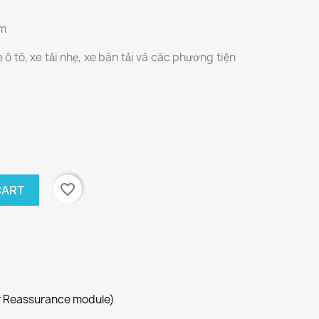
cm
 tô, xe tải nhẹ, xe bán tải và các phương tiện
favorite_border
CART
r Reassurance module)