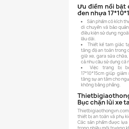
Ưu điểm nổi bật 
đen nhựa 17*10
Sản phẩm có kích th
di chuyển và bảo quản
điều kiện sử dụng ngoài
lâu dài.
Thiết kế tam giác 
tăng độ an toàn trong 
giữ xe, gara sửa chữa,
cả nhu cầu sử dụng cá 
Việc trang bị 
17*10*15cm giúp giảm 
tăng sự an tâm cho ngườ
không bằng phẳng.
Thietbigiaothon
Bục chặn lùi xe 
Thietbigiaothongvn.com 
thiết bị an toàn và phụ k
Các sản phẩm được lựa 
trong nhiều môi trường k