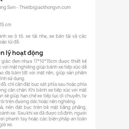
ồng Sơn - Thietbigiaothongvn.com
 15 cm
h xe ô tô, xe tải nhẹ, xe bán tải và các
ặc lùi đỗ.
n lý hoạt động
m giác đen nhựa 17*10*15cm được thiết kế
c với mặt nghiêng giúp bánh xe tiếp xúc dễ
ạo độ bám tốt với mặt nền, giúp sản phẩm
ình sử dụng.
 đỗ, chỉ cần đặt bục sát phía sau hoặc phía
ng cần chặn. Khi bánh xe tiếp xúc với mặt
n sẽ giúp hạn chế xe tiếp tục di chuyển, từ
trôi trên đường dốc hoặc nền nghiêng.
ả, nên đặt bục trên bề mặt bằng phẳng,
a bánh xe. Sau khi xe đã được cố định, người
với phanh tay hoặc các biện pháp an toàn
giữ xe.