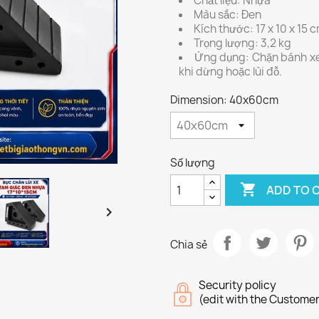
Chất liệu: Nhựa
Màu sắc: Đen
Kích thước: 17 x 10 x 15 
Trọng lượng: 3,2 kg
Ứng dụng: Chặn bánh xe ô
khi dừng hoặc lùi đỗ.
Dimension: 40x60cm
Số lượng

ADD TO 

Chia sẻ
Security policy
(edit with the Custome