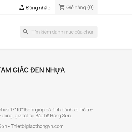
shopping_cart

Giỏ hàng
(0)
Đăng nhập
search
TAM GIÁC ĐEN NHỰA
nhựa 17*10*15cm giúp cố định bánh xe, hỗ trợ
ử dụng, giá tốt tại Bảo hộ Hồng Sơn.
 Sơn - Thietbigiaothongvn.com