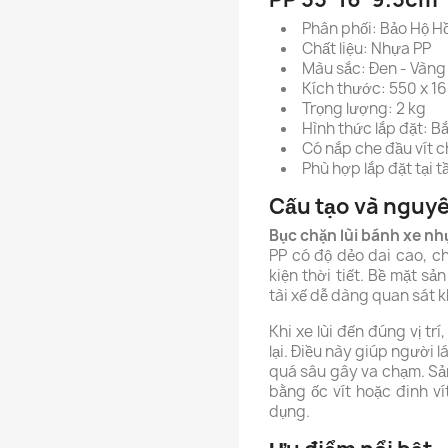
Phân phối: Bảo Hộ H
Chất liệu: Nhựa PP
Màu sắc: Đen - Vàng
Kích thước: 550 x 1
Trọng lượng: 2 kg
Hình thức lắp đặt: Bắ
Có nắp che đầu vít 
Phù hợp lắp đặt tại t
Cấu tạo và nguyê
Bục chặn lùi bánh xe n
PP có độ dẻo dai cao, ch
kiện thời tiết. Bề mặt s
tài xế dễ dàng quan sát kh
Khi xe lùi đến đúng vị tr
lại. Điều này giúp người l
quá sâu gây va chạm. Sả
bằng ốc vít hoặc đinh ví
dụng.