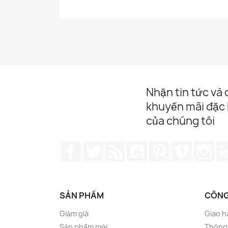
Nhận tin tức và
khuyến mãi đặc 
của chúng tôi
Facebook
Twitter
Rss
YouTube
Pinterest
Vimeo
Ins
SẢN PHẨM
CÔNG
Giảm giá
Giao h
Sản phẩm mới
Thông 