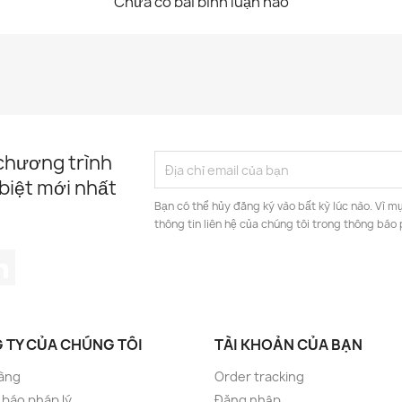
Chưa có bài bình luận nào
 chương trình
biệt mới nhất
Bạn có thể hủy đăng ký vào bất kỳ lúc nào. Vì mụ
thông tin liên hệ của chúng tôi trong thông báo 
tagram
LinkedIn
 TY CỦA CHÚNG TÔI
TÀI KHOẢN CỦA BẠN
àng
Order tracking
báo pháp lý
Đăng nhập