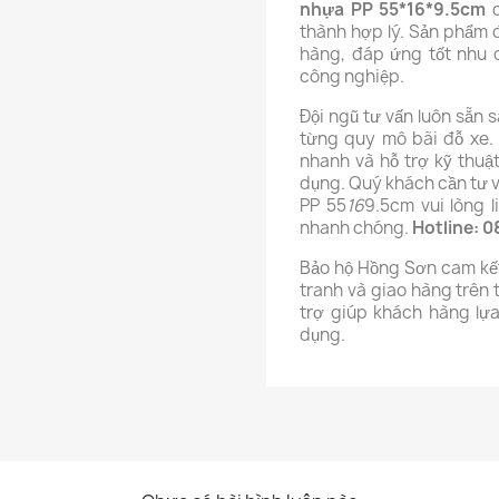
nhựa PP
55*16*9.5cm
c
thành hợp lý. Sản phẩm 
hàng, đáp ứng tốt nhu 
công nghiệp.
Đội ngũ tư vấn luôn sẵn 
từng quy mô bãi đỗ xe.
nhanh và hỗ trợ kỹ thuậ
dụng. Quý khách cần tư v
PP 55
16
9.5cm vui lòng 
nhanh chóng.
Hotline: 
Bảo hộ Hồng Sơn cam kết
tranh và giao hàng trên 
trợ giúp khách hàng lự
dụng.