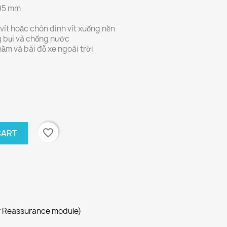
 95 mm
 vít hoặc chôn đinh vít xuống nền
g bụi và chống nước
hầm và bãi đỗ xe ngoài trời
favorite_border
CART
r Reassurance module)