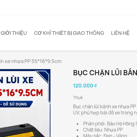
GIỚI THIỆU
CƠ KHÍ THIẾT BỊ GIAO THÔNG
LIÊN HỆ
ánh xe nhựa PP 55*16*9.5cm
BỤC CHẶN LÙI BÁN
120.000 ₫
Thuế
Bục chặn lùi bánh xe nhựa PP 
UV, phù hợp bãi đỗ xe trong nh
Phân phối: Bảo Hộ Hồng
Chất liệu: Nhựa PP
Màu sắc: Đen - Vàng