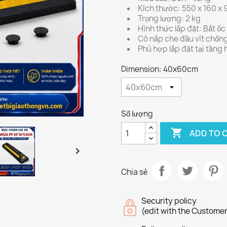
Kích thước: 550 x 160 x
Trọng lượng: 2 kg
Hình thức lắp đặt: Bắt ốc
Có nắp che đầu vít chốn
Phù hợp lắp đặt tại tầng 
Dimension: 40x60cm
Số lượng

ADD TO 

Chia sẻ
Security policy
(edit with the Custome