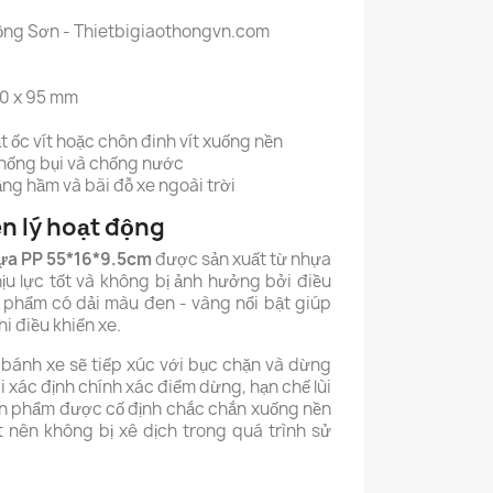
ồng Sơn - Thietbigiaothongvn.com
60 x 95 mm
t ốc vít hoặc chôn đinh vít xuống nền
chống bụi và chống nước
ầng hầm và bãi đỗ xe ngoài trời
n lý hoạt động
hựa PP
55*16*9.5cm
được sản xuất từ nhựa
ịu lực tốt và không bị ảnh hưởng bởi điều
ản phẩm có dải màu đen - vàng nổi bật giúp
i điều khiển xe.
í, bánh xe sẽ tiếp xúc với bục chặn và dừng
ái xác định chính xác điểm dừng, hạn chế lùi
n phẩm được cố định chắc chắn xuống nền
t nên không bị xê dịch trong quá trình sử