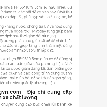
xe nhựa PP 55*16*9.5cm sở hữu nhiều ưu
 dụng tại các bãi đỗ xe hiện nay. Chất liệu
u va đập tốt, phù hợp với nhiều loại xe, kể
ng kháng nước, chống tia UV và hoạt động
nắng mưa ngoài trời. Mặt đáy rộng giúp bám
xê dịch sau thời gian dài sử dụng.
ộ tương phản cao giúp tài xế dễ nhận biết
 che đầu vít giúp tăng tính thẩm mỹ, đồng
nước xâm nhập vào vị trí lắp đặt.
nh xe nhựa 55*16*9.5cm giúp xe đỗ đúng vị
g cách an toàn giữa các phương tiện. Nhờ
 lùi xe được giảm đáng kể. Sản phẩm góp
, cửa cuốn và các công trình xung quanh
Đồng thời giúp bãi đỗ xe trở nên gọn gàng,
iện cho việc quản lý phương tiện.
gvn.com - Địa chỉ cung cấp
h xe chất lượng
m chuyên cung cấp
bục chặn lùi bánh xe