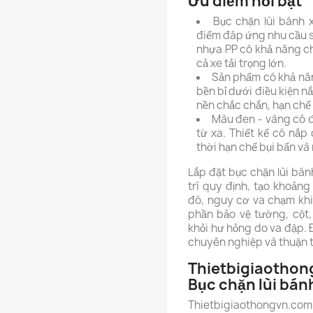
Ưu điểm nổi bật
Bục chặn lùi bánh 
điểm đáp ứng nhu cầu sử
nhựa PP có khả năng chị
cả xe tải trọng lớn.
Sản phẩm có khả nă
bền bỉ dưới điều kiện 
nền chắc chắn, hạn chế 
Màu đen - vàng có đ
từ xa. Thiết kế có nắp
thời hạn chế bụi bẩn và 
Lắp đặt bục chặn lùi bá
trí quy định, tạo khoản
đó, nguy cơ va chạm khi
phần bảo vệ tường, cột
khỏi hư hỏng do va đập. 
chuyên nghiệp và thuận t
Thietbigiaothon
Bục chặn lùi bán
Thietbigiaothongvn.co