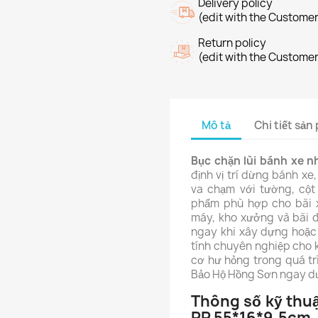
Delivery policy
(edit with the Custome
Return policy
(edit with the Custome
Mô tả
Chi tiết sả
Bục chặn lùi bánh xe 
định vị trí dừng bánh x
va chạm với tường, cột
phẩm phù hợp cho bãi x
máy, kho xưởng và bãi đỗ
ngay khi xây dựng hoặc
tính chuyên nghiệp cho k
cơ hư hỏng trong quá trì
Bảo Hộ Hồng Sơn ngay d
Thông số kỹ thuậ
PP 55*16*9.5cm