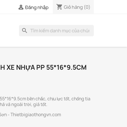
shopping_cart

Giỏ hàng
(0)
Đăng nhập
search
H XE NHỰA PP 55*16*9.5CM
55*16*9.5cm bền chắc, chịu lực tốt, chống tia
à và ngoài trời, giá tốt.
 Sơn - Thietbigiaothongvn.com