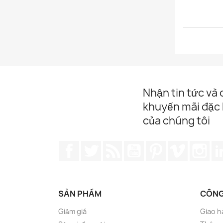
Nhận tin tức và
khuyến mãi đặc 
của chúng tôi
Facebook
Twitter
Rss
YouTube
Pinterest
Vimeo
Ins
SẢN PHẨM
CÔNG
Giảm giá
Giao h