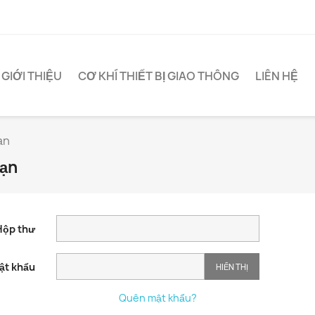
GIỚI THIỆU
CƠ KHÍ THIẾT BỊ GIAO THÔNG
LIÊN HỆ
ạn
bạn
Hộp thư
ật khẩu
HIỂN THỊ
Quên mật khẩu?